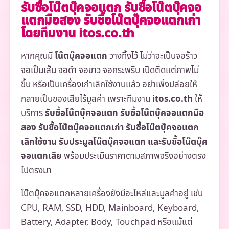
รับซื้อโน๊ตบุ๊คจอแตก รับซื้อโน๊ตบุ๊คจอ
แตกมือสอง รับซื้อโน๊ตบุ๊คจอแตกเก่า
โดยทีมงาน itos.co.th
หากคุณมี
โน๊ตบุ๊คจอแตก
วางทิ้งไว้ ไม่ว่าจะเป็นจอร้าว
จอเป็นเส้น จอดำ จอขาว จอกระพริบ เปิดติดแต่ภาพไม่
ขึ้น หรือเป็นเครื่องเก่าเลิกใช้งานแล้ว อย่าเพิ่งปล่อยให้
กลายเป็นของเสียไร้มูลค่า เพราะทีมงาน
itos.co.th
ให้
บริการ
รับซื้อโน๊ตบุ๊คจอแตก รับซื้อโน๊ตบุ๊คจอแตกมือ
สอง รับซื้อโน๊ตบุ๊คจอแตกเก่า รับซื้อโน๊ตบุ๊คจอแตก
เลิกใช้งาน รับประมูลโน๊ตบุ๊คจอแตก และรับซื้อโน๊ตบุ๊ค
จอแตกเสีย
พร้อมประเมินราคาตามสภาพจริงอย่างตรง
ไปตรงมา
โน๊ตบุ๊คจอแตกหลายเครื่องยังมีอะไหล่และมูลค่าอยู่ เช่น
CPU, RAM, SSD, HDD, Mainboard, Keyboard,
Battery, Adapter, Body, Touchpad หรือแม้แต่