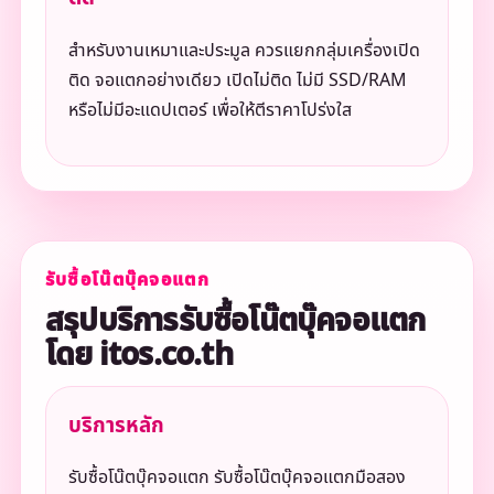
สำหรับงานเหมาและประมูล ควรแยกกลุ่มเครื่องเปิด
ติด จอแตกอย่างเดียว เปิดไม่ติด ไม่มี SSD/RAM
หรือไม่มีอะแดปเตอร์ เพื่อให้ตีราคาโปร่งใส
รับซื้อโน๊ตบุ๊คจอแตก
สรุปบริการรับซื้อโน๊ตบุ๊คจอแตก
โดย itos.co.th
บริการหลัก
รับซื้อโน๊ตบุ๊คจอแตก รับซื้อโน๊ตบุ๊คจอแตกมือสอง