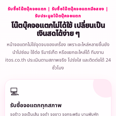
รับซื้อโน๊ตบุ๊คจอแตก | รับซื้อโน๊ตบุ๊คจอแตกมือสอง |
รับประมูลโน๊ตบุ๊คจอแตก
โน๊ตบุ๊คจอแตกไม่ได้ใช้ เปลี่ยนเป็น
เงินสดได้ง่าย ๆ
หน้าจอแตกไม่ใช่จุดจบของเครื่อง เพราะอะไหล่หลายชิ้นยัง
นำไปซ่อม ใช้ต่อ รีมาร์เก็ต หรือแยกอะไหล่ได้ ทีมงาน
itos.co.th ประเมินตามสภาพจริง โปร่งใส และติดต่อได้ 24
ชั่วโมง
💻
รับซื้อจอแตกทุกสภาพ
จอร้าว จอเป็นเส้น จอดำ จอขาว จอกระพริบ บานพับหัก