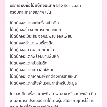
บริการ
รับซื้อโน๊ตบุ๊คจอแตก
ของ itos.co.th
ครอบคลุมหลายสภาพ เช่น
โน๊ตบุ๊คจอแตกแต่เครื่องเปิดติด
โน๊ตบุ๊คจอร้าวจากการตกกระแทก
โน๊ตบุ๊คจอเป็นเส้น จอกระพริบ จอสีเพี้ยน
โน๊ตบุ๊คจอดำแต่ไฟเครื่องติด
โน๊ตบุ๊คจอขาว จอแตกด้านใน
โน๊ตบุ๊คจอแตกพร้อมบานพับหัก
โน๊ตบุ๊คจอแตกเปิดไม่ติด
โน๊ตบุ๊คจอแตกเก่า เลิกใช้งาน
โน๊ตบุ๊คจอแตกจากบริษัทที่ต้องการขายเหมา
โน๊ตบุ๊คจอแตกเสียจำนวนมากสำหรับประมูล
ไม่ว่าจะเป็นเครื่องสภาพดี สภาพกลาง หรือสภาพเสีย ทีม
งานสามารถประเมินราคาได้ตามรุ่น สเปก อายุการใช้งาน