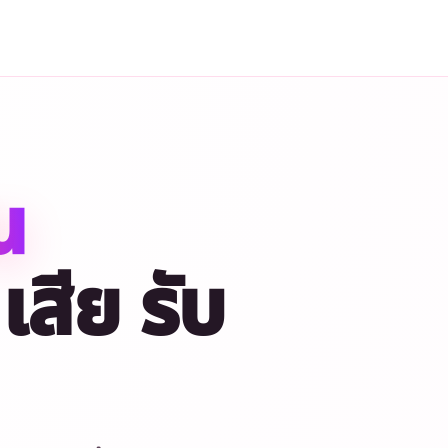
น
เสีย รับ