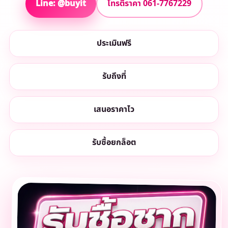
Line: @buyit
โทรตีราคา 061-7767229
ประเมินฟรี
รับถึงที่
เสนอราคาไว
รับซื้อยกล็อต