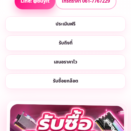
Line: @buyit
โทรตีราคา 061-7767229
ประเมินฟรี
รับถึงที่
เสนอราคาไว
รับซื้อยกล็อต