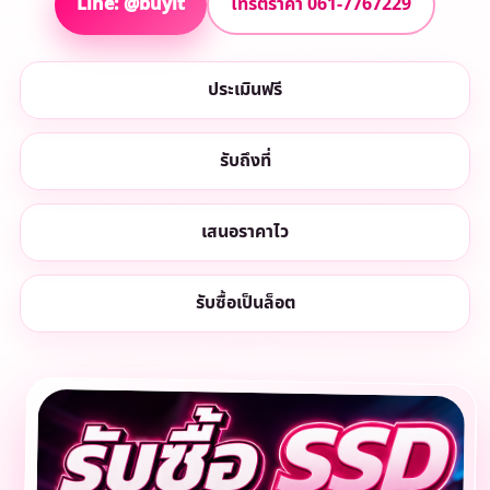
Line: @buyit
โทรตีราคา 061-7767229
ประเมินฟรี
รับถึงที่
เสนอราคาไว
รับซื้อเป็นล็อต